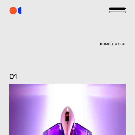
Skip
to
the
content
HOME
UX-UI
01